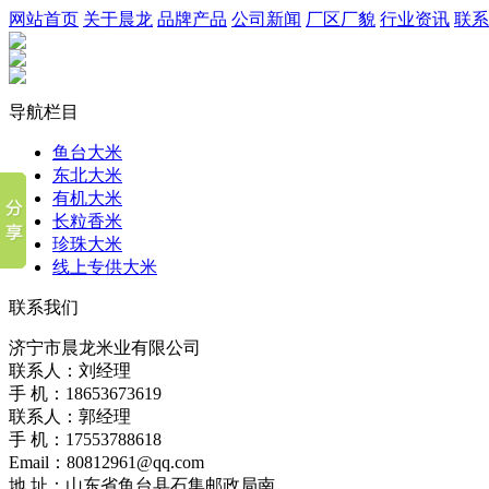
网站首页
关于晨龙
品牌产品
公司新闻
厂区厂貌
行业资讯
联系
导航栏目
鱼台大米
东北大米
有机大米
长粒香米
珍珠大米
线上专供大米
联系我们
济宁市晨龙米业有限公司
联系人：刘经理
手 机：18653673619
联系人：郭经理
手 机：17553788618
Email：80812961@qq.com
地 址：山东省鱼台县石集邮政局南