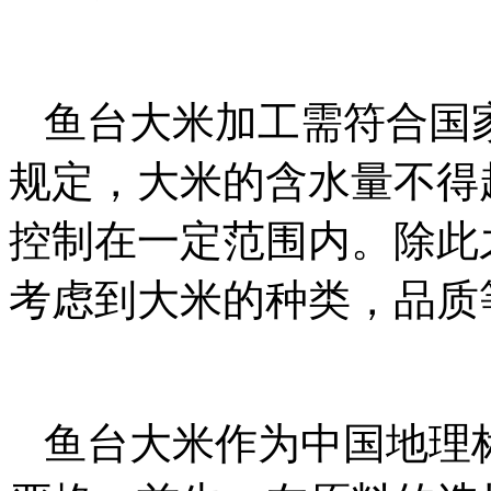
鱼台大米加工需符合国
规定，大米的含水量不得
控制在一定范围内。除此
考虑到大米的种类，品质
鱼台大米作为中国地理