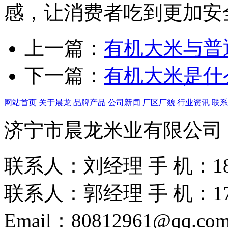
感，让消费者吃到更加安
上一篇：
有机大米与普
下一篇：
有机大米是什
网站首页
关于晨龙
品牌产品
公司新闻
厂区厂貌
行业资讯
联系
济宁市晨龙米业有限公司
联系人：刘经理
手 机：186
联系人：郭经理
手 机：175
Email：80812961@qq.co