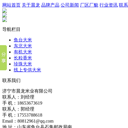
网站首页
关于晨龙
品牌产品
公司新闻
厂区厂貌
行业资讯
联系
导航栏目
鱼台大米
东北大米
有机大米
长粒香米
珍珠大米
线上专供大米
联系我们
济宁市晨龙米业有限公司
联系人：刘经理
手 机：18653673619
联系人：郭经理
手 机：17553788618
Email：80812961@qq.com
地 址：山东省鱼台县石集邮政局南