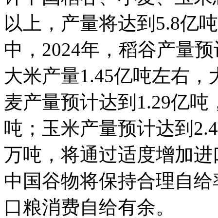
以上，产量将达到5.8亿
中，2024年，稻谷产量预
大米产量1.45亿吨左右，
麦产量预计达到1.29亿吨
吨；玉米产量预计达到2.
万吨，将通过适度增加进
中国谷物将保持合理自给
口粮消费自给有余。