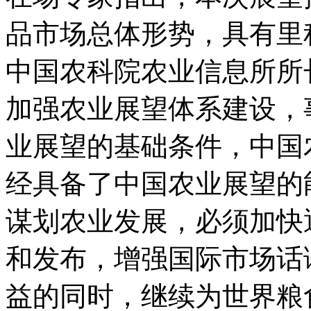
品市场总体形势，具有里
中国农科院农业信息所所
加强农业展望体系建设，
业展望的基础条件，中国
经具备了中国农业展望的
谋划农业发展，必须加快
和发布，增强国际市场话
益的同时，继续为世界粮