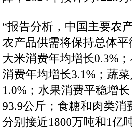
“报告分析，中国主要农
农产品供需将保持总体平
大米消费年均增长0.3%；
消费年均增长3.1%；蔬
1.0%；水果消费平稳增长
93.9公斤；食糖和肉类消
分别接近1800万吨和1