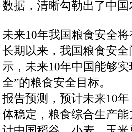
数据，清晰勾勒出了中国
未来10年我国粮食安全将
长期以来，我国粮食安全
示，未来10年中国能够
全”的粮食安全目标。
报告预测，预计未来10
体稳定，粮食综合生产能力
计中国稻谷、小麦、玉米总