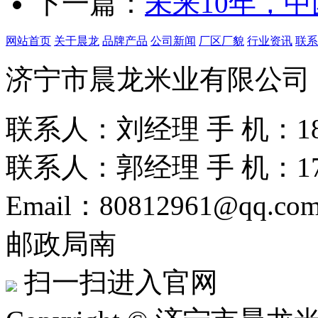
下一篇：
未来10年，
网站首页
关于晨龙
品牌产品
公司新闻
厂区厂貌
行业资讯
联系
济宁市晨龙米业有限公司
联系人：刘经理
手 机：186
联系人：郭经理
手 机：175
Email：80812961@qq.co
邮政局南
扫一扫进入官网