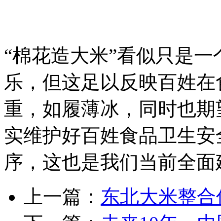
“棉花造大米”看似只是
乐，但这足以反映百姓在
重，如履薄冰，同时也期
实维护好百姓食品卫生安
序，这也是我们当前全面
上一篇：
东北大米整合