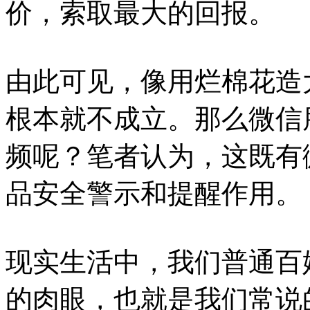
价，索取最大的回报。
由此可见，像用烂棉花造
根本就不成立。那么微信
频呢？笔者认为，这既有
品安全警示和提醒作用。
现实生活中，我们普通百
的肉眼，也就是我们常说的