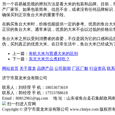
另一个容易被忽视的辨别方法是看大米的包装和品牌。目前，
产厂家等。如果包装简单、信息不全，或者没有任何品牌标识
确保买到正宗鱼台大米的重要手段。
在购买鱼台大米时，价格也能提供一定的参考。优质的鱼台大
正宗的鱼台大米。通常来说，优质的大米不会以过低的价格出
鱼台大米之所以受到消费者的喜爱，不仅是因为它的口感和品
伪，买到真正的优质大米。在日常生活中，鱼台大米已经成为
上一篇：
有机大米与普通大米的区别
下一篇：
东北大米怎么煮好吃？
网站首页
关于晨龙
品牌产品
公司新闻
厂区厂貌
行业资讯
联系
济宁市晨龙米业有限公司
联系人：刘经理
手 机：18653673619
联系人：郭经理
手 机：17553788618
Email：80812961@qq.com
地 址：山东省鱼台县石集邮政局
扫一扫进入官网
Copyright © 济宁市晨龙米业有限公司 www.clmiye.com 版