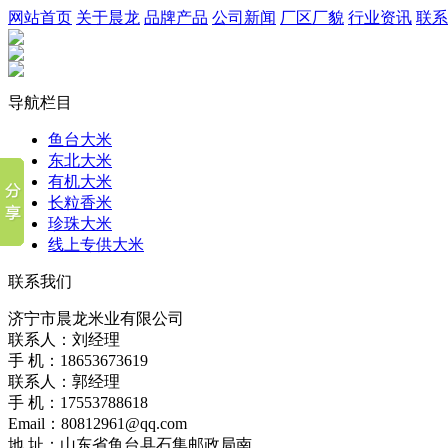
网站首页
关于晨龙
品牌产品
公司新闻
厂区厂貌
行业资讯
联系
导航栏目
鱼台大米
东北大米
有机大米
长粒香米
珍珠大米
线上专供大米
联系我们
济宁市晨龙米业有限公司
联系人：刘经理
手 机：18653673619
联系人：郭经理
手 机：17553788618
Email：80812961@qq.com
地 址：山东省鱼台县石集邮政局南