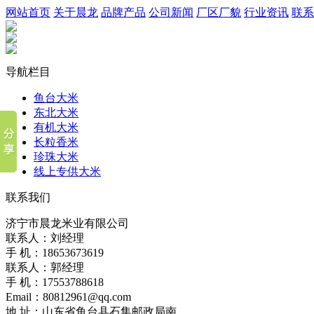
网站首页
关于晨龙
品牌产品
公司新闻
厂区厂貌
行业资讯
联系
导航栏目
鱼台大米
东北大米
有机大米
长粒香米
珍珠大米
线上专供大米
联系我们
济宁市晨龙米业有限公司
联系人：刘经理
手 机：18653673619
联系人：郭经理
手 机：17553788618
Email：80812961@qq.com
地 址：山东省鱼台县石集邮政局南