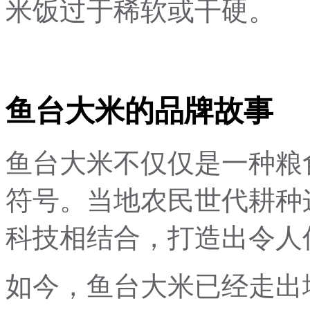
米饭过于稀软或干硬。
鱼台大米的品牌故事
鱼台大米不仅仅是一种粮
符号。当地农民世代耕种
科技相结合，打造出令人
如今，鱼台大米已经走出