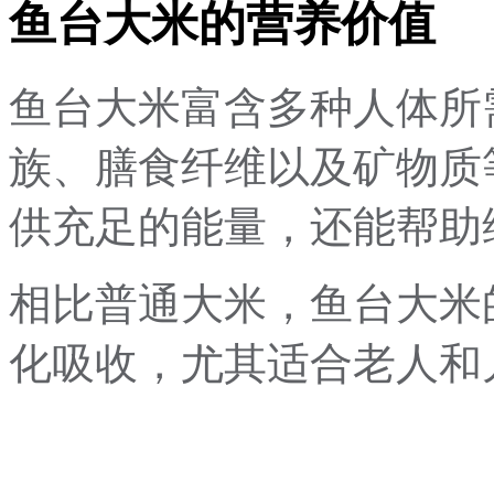
鱼台大米的营养价值
鱼台大米富含多种人体所
族、膳食纤维以及矿物质
供充足的能量，还能帮助
相比普通大米，鱼台大米
化吸收，尤其适合老人和