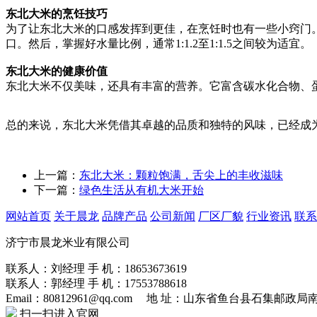
东北大米的烹饪技巧
为了让东北大米的口感发挥到更佳，在烹饪时也有一些小窍门
口。然后，掌握好水量比例，通常1:1.2至1:1.5之间较为适宜。
东北大米的健康价值
东北大米不仅美味，还具有丰富的营养。它富含碳水化合物、
总的来说，东北大米凭借其卓越的品质和独特的风味，已经成
上一篇：
东北大米：颗粒饱满，舌尖上的丰收滋味
下一篇：
绿色生活从有机大米开始
网站首页
关于晨龙
品牌产品
公司新闻
厂区厂貌
行业资讯
联系
济宁市晨龙米业有限公司
联系人：刘经理
手 机：18653673619
联系人：郭经理
手 机：17553788618
Email：80812961@qq.com
地 址：山东省鱼台县石集邮政局
扫一扫进入官网