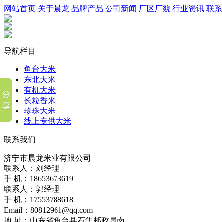
网站首页
关于晨龙
品牌产品
公司新闻
厂区厂貌
行业资讯
联系
导航栏目
鱼台大米
东北大米
有机大米
长粒香米
珍珠大米
线上专供大米
联系我们
济宁市晨龙米业有限公司
联系人：刘经理
手 机：18653673619
联系人：郭经理
手 机：17553788618
Email：80812961@qq.com
地 址：山东省鱼台县石集邮政局南