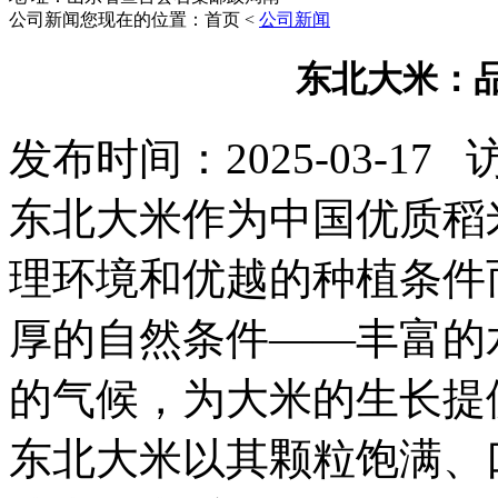
公司新闻
您现在的位置：首页 <
公司新闻
东北大米：
发布时间：2025-03-17
东北大米作为中国优质稻
理环境和优越的种植条件
厚的自然条件——丰富的
的气候，为大米的生长提
东北大米以其颗粒饱满、