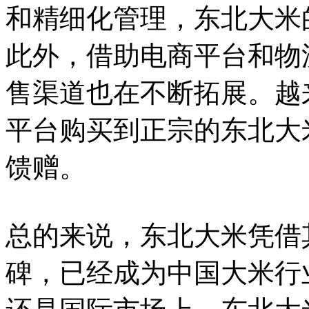
和精细化管理，东北大米
此外，借助电商平台和物
售渠道也在不断拓展。越
平台购买到正宗的东北大
馈赠。
总的来说，东北大米凭借
碑，已经成为中国大米行