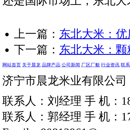
还是国际市场上，东北大
上一篇：
东北大米：优
下一篇：
东北大米：颗
网站首页
关于晨龙
品牌产品
公司新闻
厂区厂貌
行业资讯
联系
济宁市晨龙米业有限公司
联系人：刘经理
手 机：186
联系人：郭经理
手 机：175