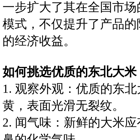
一步扩大了其在全国市场
模式，不仅提升了产品的
的经济收益。
如何挑选优质的东北大米
1. 观察外观：优质的东
黄，表面光滑无裂纹。
2. 闻气味：新鲜的大米
鼻的化学气味。