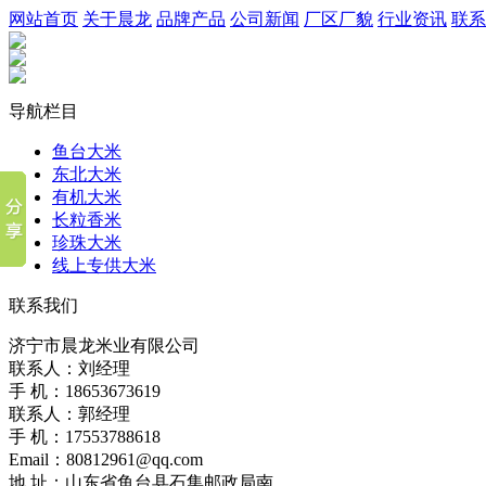
网站首页
关于晨龙
品牌产品
公司新闻
厂区厂貌
行业资讯
联系
导航栏目
鱼台大米
东北大米
有机大米
长粒香米
珍珠大米
线上专供大米
联系我们
济宁市晨龙米业有限公司
联系人：刘经理
手 机：18653673619
联系人：郭经理
手 机：17553788618
Email：80812961@qq.com
地 址：山东省鱼台县石集邮政局南